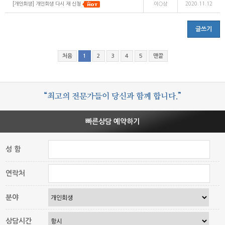
[개인회생] 개인회생 다시 재 신청
이○상
2020.11.12
글쓰기
처음
1
2
3
4
5
맨끝
“최고의 전문가들이 당신과 함께 합니다.”
빠른상담 예약하기
성 함
연락처
분야
상담시간