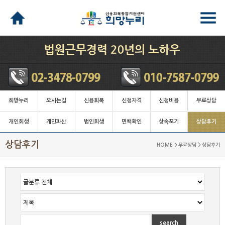
희망누리
오시는길
신용회복
신청자격
신청비용
무료상담
개인회생
개인파산
법인회생
면책확인
상속포기
상담후기
상담후기
HOME > 무료상담 > 상담후기
search