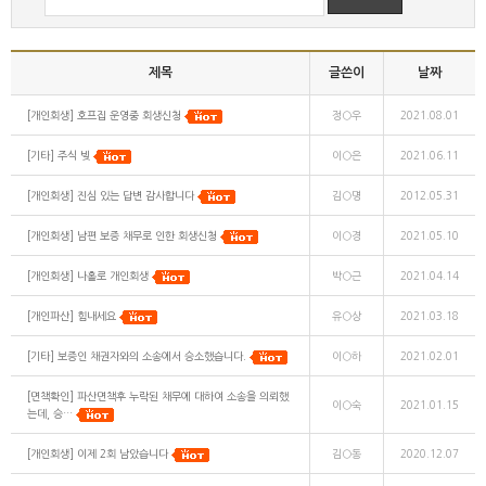
제목
글쓴이
날짜
[개인회생] 호프집 운영중 회생신청
정○우
2021.08.01
[기타] 주식 빚
이○은
2021.06.11
[개인회생] 진심 있는 답변 감사합니다
김○명
2012.05.31
[개인회생] 남편 보증 채무로 인한 회생신청
이○경
2021.05.10
[개인회생] 나홀로 개인회생
박○근
2021.04.14
[개인파산] 힘내세요
유○상
2021.03.18
[기타] 보증인 채권자와의 소송에서 승소했습니다.
이○하
2021.02.01
[면책확인] 파산면책후 누락된 채무에 대하여 소송을 의뢰했
이○숙
2021.01.15
는데, 승…
[개인회생] 이제 2회 남았습니다
김○동
2020.12.07