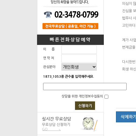
의심이 
진심을 
법무사 
고민하다
빠른전화상담예약
제가 사
변제금을
이 름
연 락 처
다시한번
관심분야
회생 하
1873,1053중 큰수를 입력해주세요.
상담을 위한 개인정보수집동의
삭제하