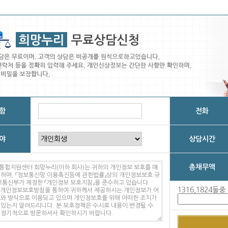
함
전화
야
상담시간
총채무액
1316,1824둘