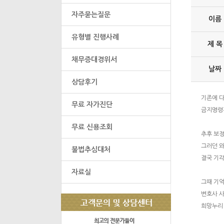
자주묻는질문
이름
유형별 진행사례
제 목
채무증대경위서
날짜
상담후기
기존에 
무료 자가진단
금지명령
무료 신용조회
추후 보정
그러던 와
불법추심대처
결국 기
자료실
그때 기
변호사 
희망누리