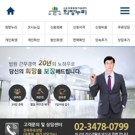
희망누리
오시는길
신용회복
신청자격
신청비용
무료상담
개인회생
개인파산
법인회생
면책확인
상속포기
상담후기