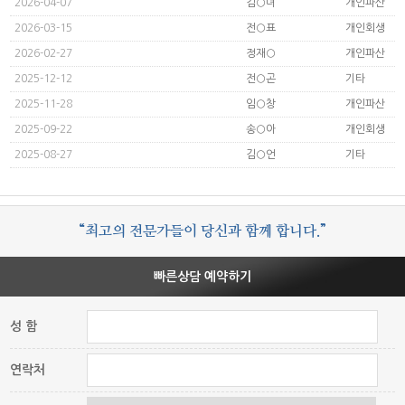
2026-04-07
김○녀
개인파산
2026-03-15
전○표
개인회생
2026-02-27
정재○
개인파산
2025-12-12
전○곤
기타
2025-11-28
임○창
개인파산
2025-09-22
송○아
개인회생
2025-08-27
김○언
기타
“최고의 전문가들이 당신과 함께 합니다.”
빠른상담 예약하기
성 함
연락처